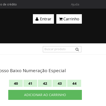
Ajuda
ão de crédito
Entrar
Carrinho
rosso Baixo Numeração Especial
40
41
42
43
44