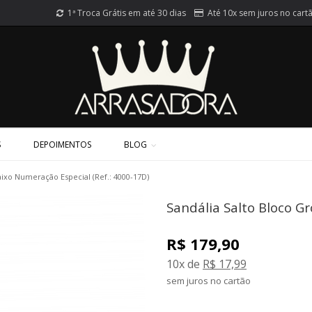
1ª Troca Grátis em até 30 dias
Até 10x sem juros no cart
S
DEPOIMENTOS
BLOG
aixo Numeração Especial (Ref.: 4000-17D)
Sandália Salto Bloco G
R$ 179,90
10x de
R$ 17,99
sem juros no cartão