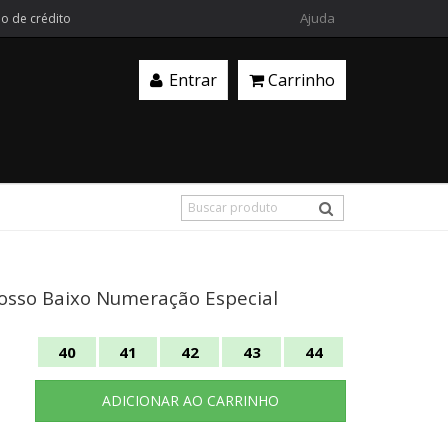
Ajuda
ão de crédito
Entrar
Carrinho
rosso Baixo Numeração Especial
40
41
42
43
44