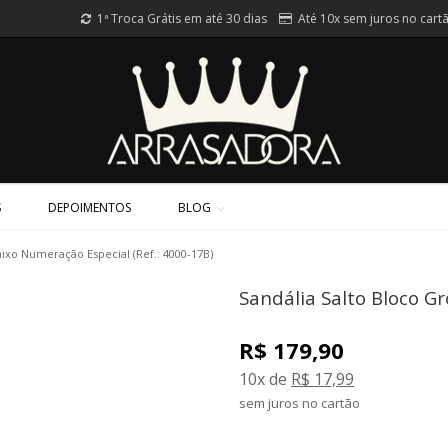
1ª Troca Grátis em até 30 dias
Até 10x sem juros no cart
S
DEPOIMENTOS
BLOG
aixo Numeração Especial (Ref.: 4000-17B)
Sandália Salto Bloco G
R$ 179,90
10x de
R$ 17,99
sem juros no cartão