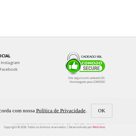
OCIAL
Instagram
Facebook
Site seguro com cadeado SSL
Homologado pela COMODO
oncorda com nossa
Política de Privacidade
.
ARRASADORA - CNPJ: 18.260.219/0001-95
Av. João Sanzovo, 691, Distrito Industrial - CEP 17206-220 - Jaú / SP, Brasil
Copyright © 2026. Todos os direitos reservados | Desenvolvido por
Web Alvo