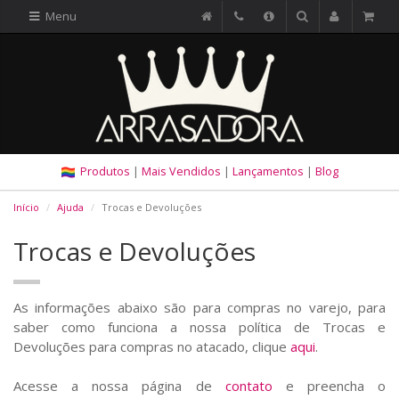
Menu
Produtos
|
Mais Vendidos
|
Lançamentos
|
Blog
Início
Ajuda
Trocas e Devoluções
Trocas e Devoluções
As informações abaixo são para compras no varejo, para
saber como funciona a nossa política de Trocas e
Devoluções para compras no atacado, clique
aqui
.
Acesse a nossa página de
contato
e preencha o