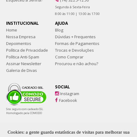
Esqueceu a Senha?
(14) 3225-1250
Segunda à Sexta-feira
8:00 às 11:00 | 13:00 às 17:00
INSTITUCIONAL
AJUDA
Home
Blog
Nossa Empresa
Dúvidas + Frequentes
Depoimentos
Formas de Pagamentos
Política de Privacidade
Trocas e Devoluções
Política Anti-Spam
Como Comprar
Assinar Newsletter
Procurou e não achou?
Galeria de Divas
SOCIAL
Instagram
Facebook
Site seguro com cadeado SSL
Homologado pela COMODO
Sapatos tamanhos grandes e numeração especial. Coleções exclusivas e
feitas especialmente para Drags, gays e público LGBTQIAPN+
Cookies: a gente guarda estatísticas de visitas para melhorar sua