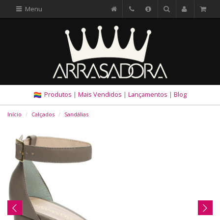
Menu
Produtos
|
Mais Vendidos
|
Lançamentos
|
Blog
Início
Calçados
Sandálias