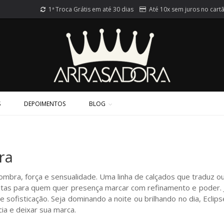
1ª Troca Grátis em até 30 dias
Até 10x sem juros no cart
S
DEPOIMENTOS
BLOG
ra
sombra, força e sensualidade. Uma linha de calçados que traduz o
rfeitas para quem quer presença marcar com refinamento e poder.
a e sofisticação. Seja dominando a noite ou brilhando no dia, Ecl
ia e deixar sua marca.