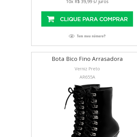
10x R$ 39,99 s/ juros
Bota Bico Fino Arrasadora
Verniz Preto
AR655A