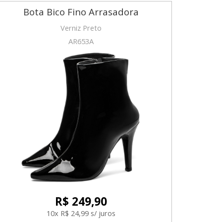
Bota Bico Fino Arrasadora
Verniz Preto
AR653A
R$ 249,90
10x R$ 24,99 s/ juros