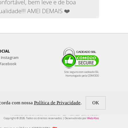
onfortável, bem leve e de boa
ualidade!!! AMEI DEMAIS ❤️
OCIAL
Instagram
Facebook
Site seguro com cadeado SSL
Homologado pela COMODO
oncorda com nossa
Política de Privacidade
.
ARRASADORA - CNPJ: 18.260.219/0001-95
Av. João Sanzovo, 691, Distrito Industrial - CEP 17206-220 - Jaú / SP, Brasil
Copyright © 2026. Todos os direitos reservados | Desenvolvido por
Web Alvo