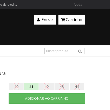
Ajuda
ão de crédito
Entrar
Carrinho
ora
40
41
42
43
44