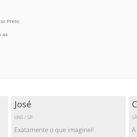
or Preto;
o 44
José
C
LINS / SP
SÃ
Exatamente o que imaginei!
A