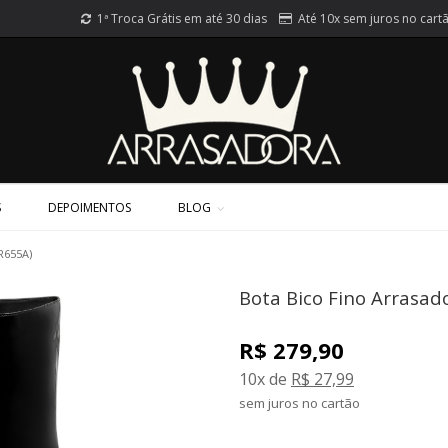
1ª Troca Grátis em até 30 dias
Até 10x sem juros no cart
S
DEPOIMENTOS
BLOG
AR655A)
Bota Bico Fino Arrasad
R$ 279,90
10x de
R$ 27,99
sem juros no cartão