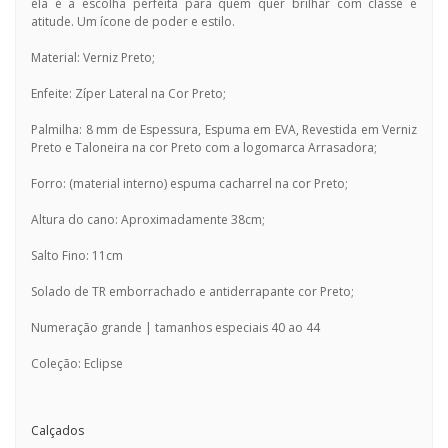
ela é a escolha perfeita para quem quer brilhar com classe e
atitude. Um ícone de poder e estilo.
Material: Verniz Preto;
Enfeite: Zíper Lateral na Cor Preto;
Palmilha: 8 mm de Espessura, Espuma em EVA, Revestida em Verniz
Preto e Taloneira na cor Preto com a logomarca Arrasadora;
Forro: (material interno) espuma cacharrel na cor Preto;
Altura do cano: Aproximadamente 38cm;
Salto Fino: 11cm
Solado de TR emborrachado e antiderrapante cor Preto;
Numeração grande | tamanhos especiais 40 ao 44
Coleção: Eclipse
Calçados