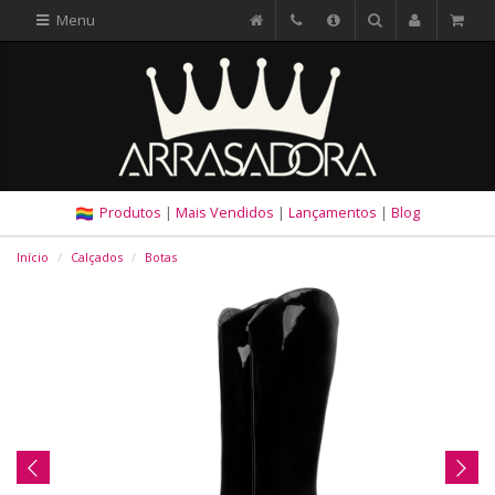
Menu
Produtos
|
Mais Vendidos
|
Lançamentos
|
Blog
Início
Calçados
Botas