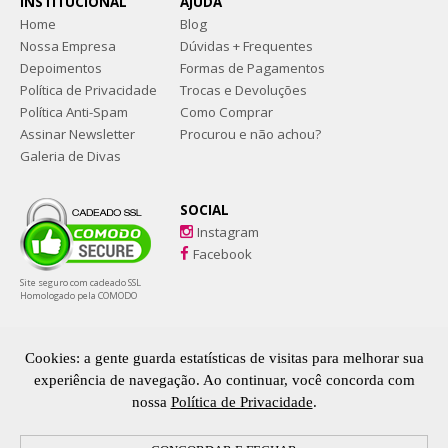
INSTITUCIONAL
AJUDA
Home
Blog
Nossa Empresa
Dúvidas + Frequentes
Depoimentos
Formas de Pagamentos
Política de Privacidade
Trocas e Devoluções
Política Anti-Spam
Como Comprar
Assinar Newsletter
Procurou e não achou?
Galeria de Divas
SOCIAL
Instagram
Facebook
Site seguro com cadeado SSL
Homologado pela COMODO
Sapatos tamanhos grandes e numeração especial. Coleções exclusivas e
feitas especialmente para Drags, gays e público LGBTQIAPN+
Cookies: a gente guarda estatísticas de visitas para melhorar sua
experiência de navegação. Ao continuar, você concorda com
nossa
Política de Privacidade
.
ARRASADORA - CNPJ: 18.260.219/0001-95
Av. João Sanzovo, 691, Distrito Industrial - CEP 17206-220 - Jaú / SP, Brasil
Copyright © 2026. Todos os direitos reservados | Desenvolvido por
Web Alvo