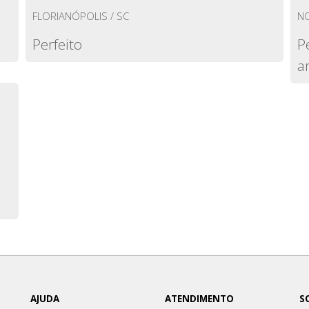
FLORIANÓPOLIS / SC
NO
Perfeito
P
a
AJUDA
ATENDIMENTO
S