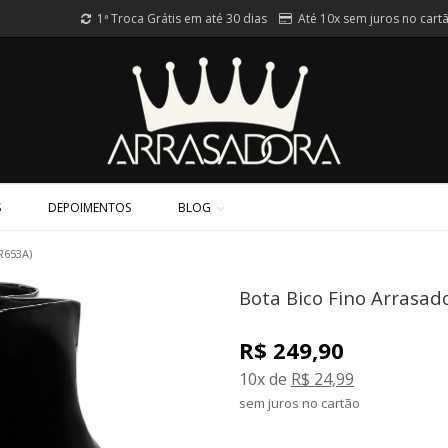
1ª Troca Grátis em até 30 dias
Até 10x sem juros no cart
S
DEPOIMENTOS
BLOG
AR653A)
Bota Bico Fino Arrasad
R$ 249,90
10x de
R$ 24,99
sem juros no cartão