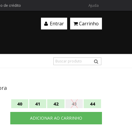
Ajuda
ão de crédito
Entrar
Carrinho
ora
40
41
42
43
44