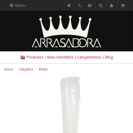
Menu
Produtos
|
Mais Vendidos
|
Lançamentos
|
Blog
Início
Calçados
Botas