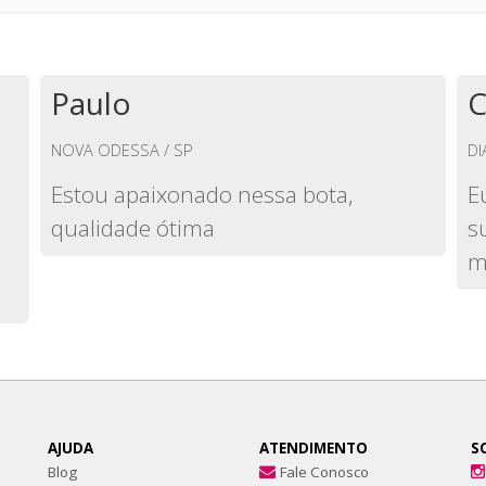
Paulo
C
NOVA ODESSA / SP
DI
Estou apaixonado nessa bota,
E
qualidade ótima
s
m
AJUDA
ATENDIMENTO
S
Blog
Fale Conosco