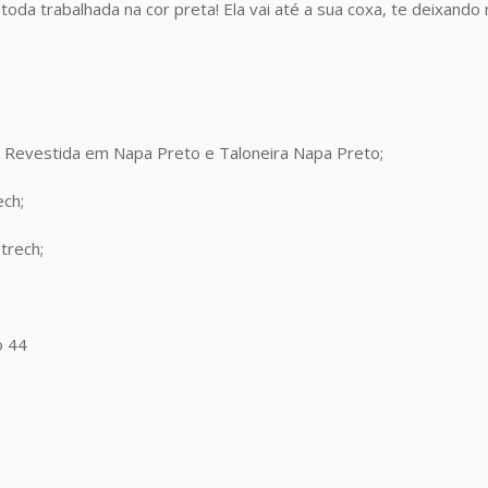
oda trabalhada na cor preta! Ela vai até a sua coxa, te deixando 
 Revestida em Napa Preto e Taloneira Napa Preto;
ech;
trech;
o 44