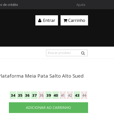
Ajuda
ão de crédito
Entrar
Carrinho
lataforma Meia Pata Salto Alto Sued
34
35
36
37
38
39
40
41
42
43
44