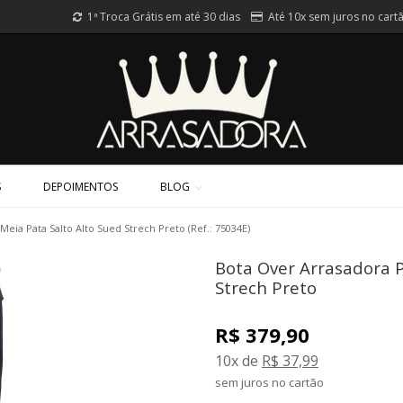
1ª Troca Grátis em até 30 dias
Até 10x sem juros no cart
S
DEPOIMENTOS
BLOG
eia Pata Salto Alto Sued Strech Preto (Ref.: 75034E)
Bota Over Arrasadora P
Strech Preto
R$ 379,90
10x de
R$ 37,99
sem juros no cartão