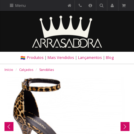
Menu
Produtos
|
Mais Vendidos
|
Lançamentos
|
Blog
Início
Calçados
Sandálias