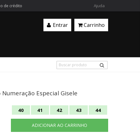
Ajuda
ão de crédito
Entrar
Carrinho
to Numeração Especial Gisele
40
41
42
43
44