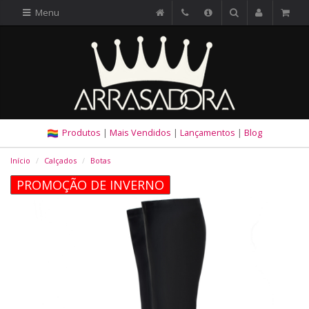
Menu
Produtos
|
Mais Vendidos
|
Lançamentos
|
Blog
Início
Calçados
Botas
PROMOÇÃO DE INVERNO