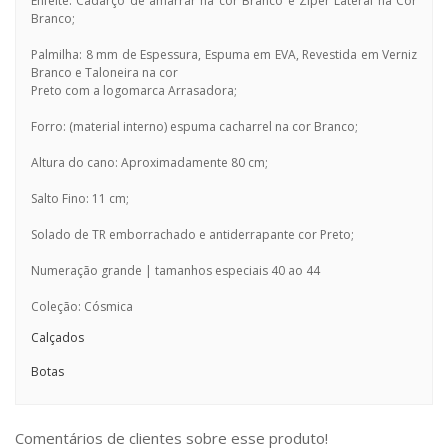
Enfeite: Cadarço de amarrar na cor Branco e Zíper Lateral na Cor
Branco;
Palmilha: 8 mm de Espessura, Espuma em EVA, Revestida em Verniz
Branco e Taloneira na cor
Preto com a logomarca Arrasadora;
Forro: (material interno) espuma cacharrel na cor Branco;
Altura do cano: Aproximadamente 80 cm;
Salto Fino: 11 cm;
Solado de TR emborrachado e antiderrapante cor Preto;
Numeração grande | tamanhos especiais 40 ao 44
Coleção: Cósmica
Calçados
Botas
Comentários de clientes sobre esse produto!