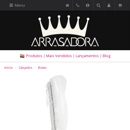
Menu
Produtos
|
Mais Vendidos
|
Lançamentos
|
Blog
Início
Calçados
Botas