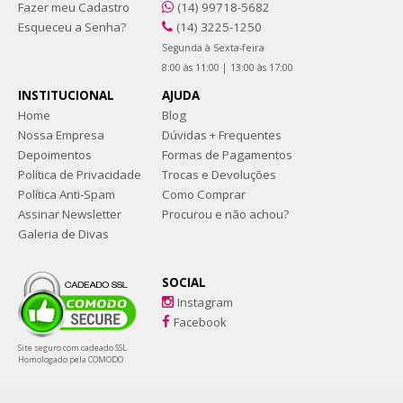
Fazer meu Cadastro
(14) 99718-5682
Esqueceu a Senha?
(14) 3225-1250
Segunda à Sexta-feira
8:00 às 11:00 | 13:00 às 17:00
INSTITUCIONAL
AJUDA
Home
Blog
Nossa Empresa
Dúvidas + Frequentes
Depoimentos
Formas de Pagamentos
Política de Privacidade
Trocas e Devoluções
Política Anti-Spam
Como Comprar
Assinar Newsletter
Procurou e não achou?
Galeria de Divas
SOCIAL
Instagram
Facebook
Site seguro com cadeado SSL
Homologado pela COMODO
Sapatos tamanhos grandes e numeração especial. Coleções exclusivas e