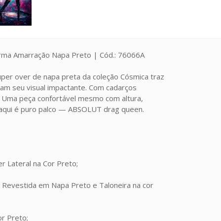
rma Amarração Napa Preto | Cód.: 76066A
super over de napa preta da coleção Cósmica traz
çam seu visual impactante. Com cadarços
e! Uma peça confortável mesmo com altura,
 aqui é puro palco — ABSOLUT drag queen.
r Lateral na Cor Preto;
 Revestida em Napa Preto e Taloneira na cor
or Preto;