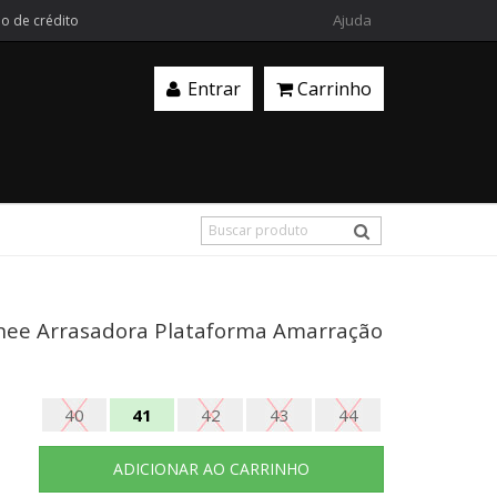
Ajuda
ão de crédito
Entrar
Carrinho
nee Arrasadora Plataforma Amarração
40
41
42
43
44