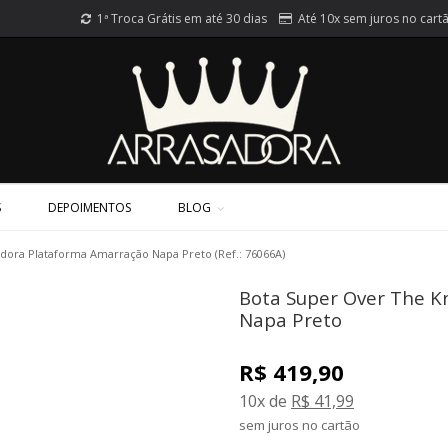
1ª Troca Grátis em até 30 dias
Até 10x sem juros no cart
S
DEPOIMENTOS
BLOG
dora Plataforma Amarração Napa Preto (Ref.: 76066A)
Bota Super Over The K
Napa Preto
R$ 419,90
10x de
R$ 41,99
sem juros no cartão