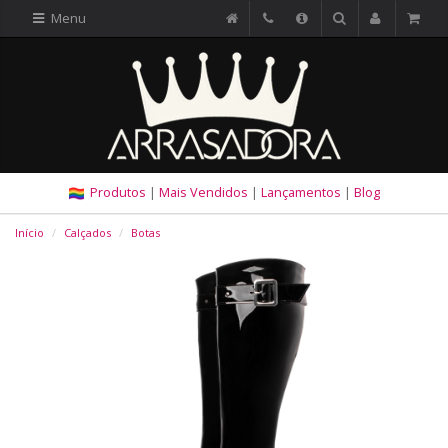
Menu
Produtos
|
Mais Vendidos
|
Lançamentos
|
Blog
Início
Calçados
Botas