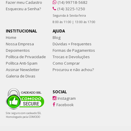
Fazer meu Cadastro
(14) 99718-5682
Esqueceu a Senha?
(14) 3225-1250
Segunda à Sexta-feira
8:00 às 11:00 | 13:00 às 17:00
INSTITUCIONAL
AJUDA
Home
Blog
Nossa Empresa
Dúvidas + Frequentes
Depoimentos
Formas de Pagamentos
Política de Privacidade
Trocas e Devoluções
Política Anti-Spam
Como Comprar
Assinar Newsletter
Procurou e não achou?
Galeria de Divas
SOCIAL
Instagram
Facebook
Site seguro com cadeado SSL
Homologado pela COMODO
Sapatos tamanhos grandes e numeração especial. Coleções exclusivas e