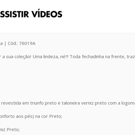
ra | Cód.: 76019A
a sua coleção! Uma lindeza, né?! Toda fechadinha na frente, tr
evestida em triunfo preto e taloneira verniz preto com a logom
nforto aos pés) na cor Preto;
niz Preto;