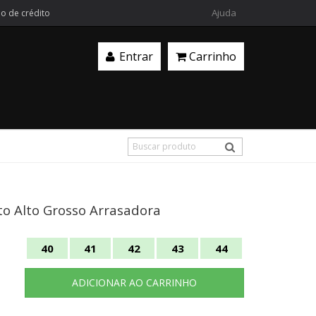
Ajuda
ão de crédito
Entrar
Carrinho
to Alto Grosso Arrasadora
40
41
42
43
44