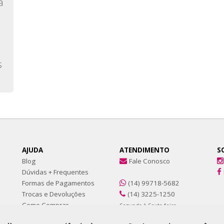
a
s
AJUDA
ATENDIMENTO
S
Blog
Fale Conosco
Dúvidas + Frequentes
Formas de Pagamentos
(14) 99718-5682
Trocas e Devoluções
(14) 3225-1250
Como Comprar
Segunda à Sexta-feira
Procurou e não achou?
8:00 às 11:00 | 13:00 às 17:00