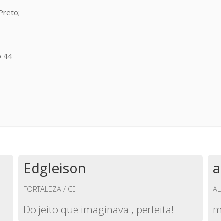
Preto;
o 44
Edgleison
a
FORTALEZA / CE
AL
Do jeito que imaginava , perfeita!
m