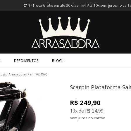
1ª Troca Grátis em até 30 dias
Até 10x sem juros no cart
S
DEPOIMENTOS
BLOG
rosso Arrasadora (Ref.: 76019A)
Scarpin Plataforma Sal
R$ 249,90
10x de
R$ 24,99
sem juros no cartão