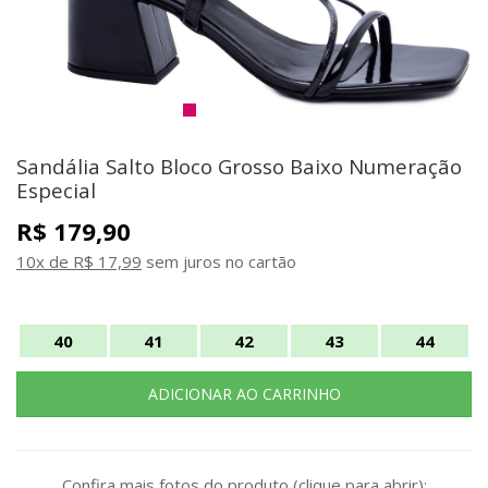
Sandália Salto Bloco Grosso Baixo Numeração
Especial
R$ 179,90
10x de R$ 17,99
sem juros no cartão
40
41
42
43
44
Confira mais fotos do produto (clique para abrir):