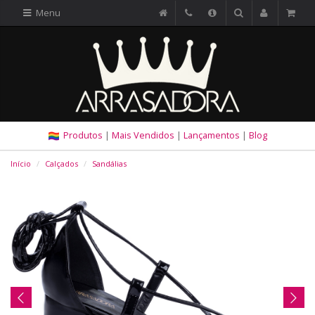
Menu
Produtos
|
Mais Vendidos
|
Lançamentos
|
Blog
Início
Calçados
Sandálias