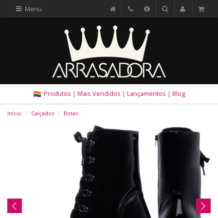
Menu
Produtos
|
Mais Vendidos
|
Lançamentos
|
Blog
Início
Calçados
Botas