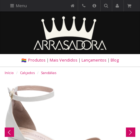
Menu
Produtos
|
Mais Vendidos
|
Lançamentos
|
Blog
Início
Calçados
Sandálias