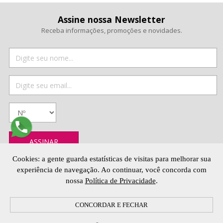
Assine nossa Newsletter
Receba informações, promoções e novidades.
Cookies: a gente guarda estatísticas de visitas para melhorar sua
experiência de navegação. Ao continuar, você concorda com
MINHA CONTA
ATENDIMENTO
nossa
Política de Privacidade
.
Acessar Conta
Fale Conosco
Fazer meu Cadastro
(14) 99718-5682
Esqueceu a Senha?
(14) 3225-1250
Segunda à Sexta-feira