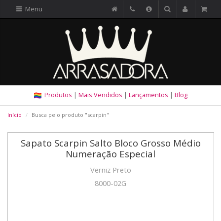
Menu
Produtos
|
Mais Vendidos
|
Lançamentos
|
Blog
Início
Busca pelo produto "scarpin"
Sapato Scarpin Salto Bloco Grosso Médio
Numeração Especial
Verniz Preto
8000-02G