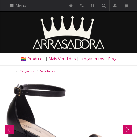
Menu
Produtos
|
Mais Vendidos
|
Lançamentos
|
Blog
Início
Calçados
Sandálias