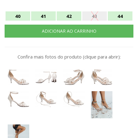
40
41
42
43
44
Confira mais fotos do produto (clique para abrir):