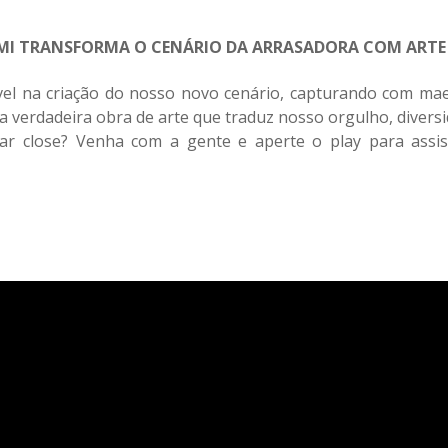
MI TRANSFORMA O CENÁRIO DA ARRASADORA COM ART
vel na criação do nosso novo cenário, capturando com mae
 verdadeira obra de arte que traduz nosso orgulho, diversid
dar close?
Venha com a gente e aperte o play para assis