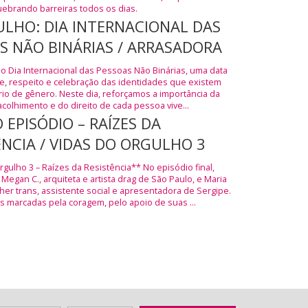
ebrando barreiras todos os dias.
JULHO: DIA INTERNACIONAL DAS
S NÃO BINÁRIAS / ARRASADORA
 o Dia Internacional das Pessoas Não Binárias, uma data
de, respeito e celebração das identidades que existem
rio de gênero. Neste dia, reforçamos a importância da
acolhimento e do direito de cada pessoa vive...
 EPISÓDIO – RAÍZES DA
ÊNCIA / VIDAS DO ORGULHO 3
gulho 3 – Raízes da Resistência** No episódio final,
egan C., arquiteta e artista drag de São Paulo, e Maria
her trans, assistente social e apresentadora de Sergipe.
s marcadas pela coragem, pelo apoio de suas ...