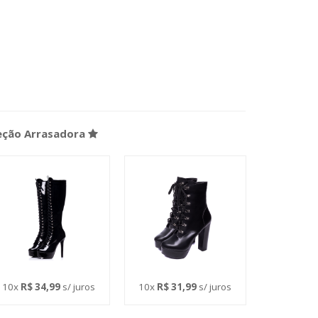
leção Arrasadora
10x
R$ 34,99
s/ juros
10x
R$ 31,99
s/ juros