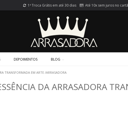
1ª Troca Grátis em até 30 dias
Até 10x sem juros no cart
S
DEPOIMENTOS
BLOG
ORA TRANSFORMADA EM ARTE /ARRASADORA
ESSÊNCIA DA ARRASADORA TR