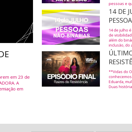
pessoas e qu
14 DE 
PESSOA
14 de julho é
de visibilida
além do biná
inclusão, do 
DE
ÚLTIMO
RESIST
**Vidas do Or
abrem em 23 de
conhecemos M
Eduarda, mul
SADORA. A
Duas história
emiação em