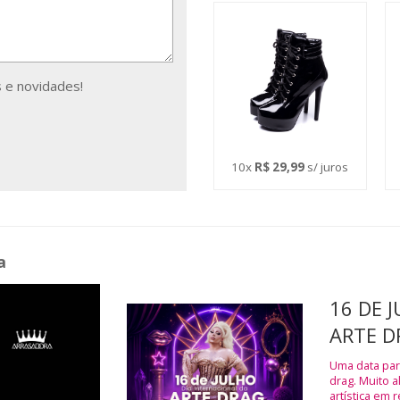
 e novidades!
10x
R$ 29,99
s/ juros
a
16 DE 
ARTE D
Uma data para
drag. Muito 
artística em 