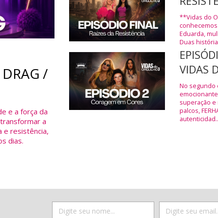
RESIST
**Vidas do Or
conhecemos M
Eduarda, mul
Duas história
EPISÓD
VIDAS 
 DRAG /
No segundo e
emocionantes
superação e 
palcos, FERH
de e a força da
autenticidad..
 transformar a
 e resistência,
s dias.