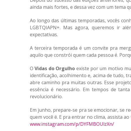
Depois do sucesso das edições anteriores, qu
ainda mais fortes, e dessa vez com um tema 
Ao longo das últimas temporadas, vocês conhe
LGBTQIAPN+. Mas agora, queremos ir além
expectativas.
A terceira temporada é um convite pra mergul
aquilo que constrói quem cada pessoa é. Porq
O
Vidas do Orgulho
existe por um motivo mui
identificação, acolhimento e, acima de tudo,
abre caminho pra muitas outras.
Esse projeto
essência é necessário. Em tempos de tanta
revolucionário.
Em junho, prepare-se pra se emocionar, se re
quem você é. E pra entrar no clima, assista ao
www.instagram.com/p/DYFMBOUlzXn/