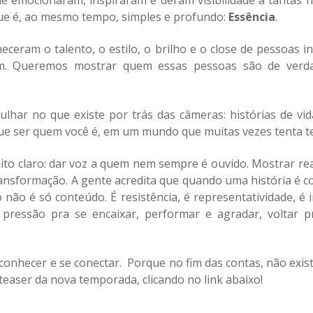
e emocionaram, inspiraram e deram visibilidade a tantas 
que é, ao mesmo tempo, simples e profundo:
Essência
.
ceram o talento, o estilo, o brilho e o close de pessoas 
. Queremos mostrar quem essas pessoas são de verdade
har no que existe por trás das câmeras: histórias de vid
ue ser quem você é, em um mundo que muitas vezes tenta te 
to claro: dar voz a quem nem sempre é ouvido. Mostrar rea
 transformação. A gente acredita que quando uma história é
 não é só conteúdo. É resistência, é representatividade, é 
 pressão pra se encaixar, performar e agradar, voltar
conhecer e se conectar.
Porque no fim das contas, não exis
 teaser da nova temporada, clicando no link abaixo!