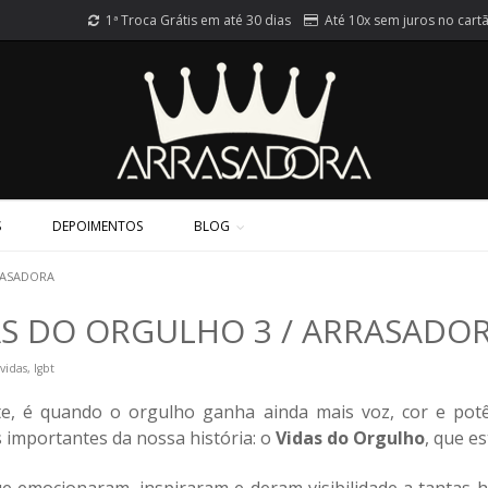
1ª Troca Grátis em até 30 dias
Até 10x sem juros no cart
S
DEPOIMENTOS
BLOG
RASADORA
AS DO ORGULHO 3 / ARRASADO
idas, lgbt
te, é quando o orgulho ganha ainda mais voz, cor e pot
 importantes da nossa história: o
Vidas do Orgulho
, que e