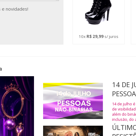
 e novidades!
10x
R$ 29,99
s/ juros
a
14 DE 
PESSOA
14 de julho é
de visibilida
além do biná
inclusão, do 
ÚLTIMO