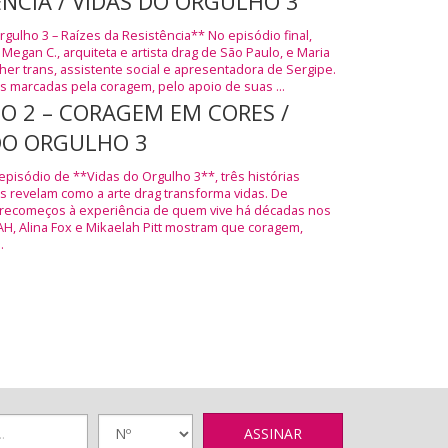
ÊNCIA / VIDAS DO ORGULHO 3
gulho 3 – Raízes da Resistência** No episódio final,
egan C., arquiteta e artista drag de São Paulo, e Maria
her trans, assistente social e apresentadora de Sergipe.
s marcadas pela coragem, pelo apoio de suas ...
IO 2 – CORAGEM EM CORES /
DO ORGULHO 3
pisódio de **Vidas do Orgulho 3**, três histórias
 revelam como a arte drag transforma vidas. De
recomeços à experiência de quem vive há décadas nos
AH, Alina Fox e Mikaelah Pitt mostram que coragem,
.