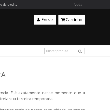
Ajuda
ão de crédito
Entrar
Carrinho
RA
ência. E é exatamente nesse momento que a
streia sua terceira temporada.