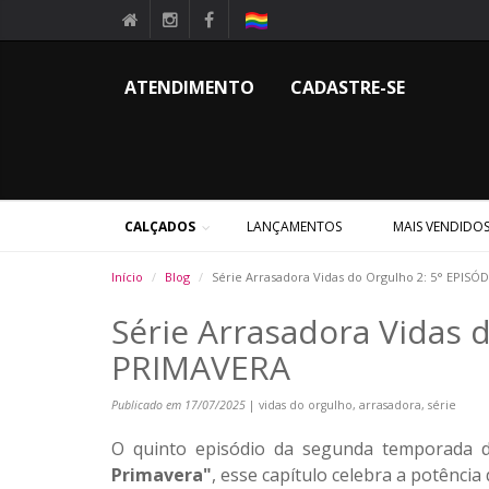
ATENDIMENTO
CADASTRE-SE
CALÇADOS
LANÇAMENTOS
MAIS VENDIDO
Início
Blog
Série Arrasadora Vidas do Orgulho 2: 5° EPI
Série Arrasadora Vidas
PRIMAVERA
Publicado em 17/07/2025
| vidas do orgulho, arrasadora, série
O quinto episódio da segunda temporada 
Primavera"
, esse capítulo celebra a potênc