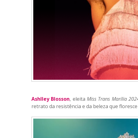
Ashlley Blosson
, eleita
Miss Trans Marília 202
retrato da resistência e da beleza que floresc