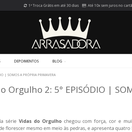
1ª Troca Grátis em até 30 dias
Até 10x sem juros no cart
S
DEPOIMENTOS
BLOG
SÓDIO | SOMOS A PRÓPRIA PRIMAVERA
 do Orgulho 2: 5° EPISÓDIO | S
da série
Vidas do Orgulho
chegou com força, cor e mui
ia de florescer mesmo em meio às pedras, e apresenta quatr