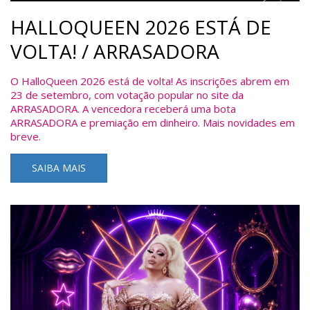
HALLOQUEEN 2026 ESTÁ DE
VOLTA! / ARRASADORA
O HalloQueen 2026 está de volta! As inscrições abrem em
23 de setembro, com votação popular no site da
ARRASADORA. A vencedora receberá uma bota
ARRASADORA e premiação em dinheiro. Mais novidades em
breve.
SAIBA MAIS