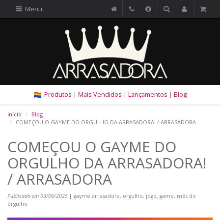
Menu
Produtos
|
Mais Vendidos
|
Lançamentos
|
Blog
Início
Blog
COMEÇOU O GAYME DO ORGULHO DA ARRASADORA! / ARRASADORA
COMEÇOU O GAYME DO
ORGULHO DA ARRASADORA!
/ ARRASADORA
Publicado em 03/06/2025
| gayme arrasadora, orgulho, jogo, game, mês do
orgulho