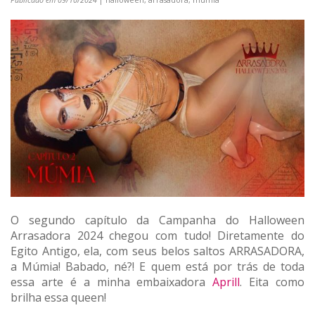
Publicado em 09/10/2024
| halloween, arrasadora, múmia
O segundo capítulo da Campanha do Halloween
Arrasadora 2024 chegou com tudo! Diretamente do
Egito Antigo, ela, com seus belos saltos ARRASADORA,
a Múmia! Babado, né?! E quem está por trás de toda
essa arte é a minha embaixadora
Aprill
. Eita como
brilha essa queen!