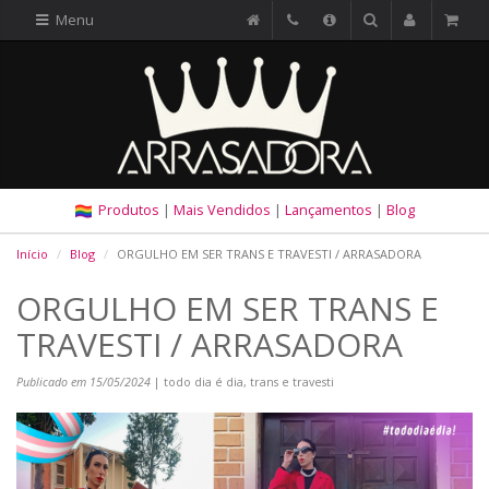
Menu
Produtos
|
Mais Vendidos
|
Lançamentos
|
Blog
Início
Blog
ORGULHO EM SER TRANS E TRAVESTI / ARRASADORA
ORGULHO EM SER TRANS E
TRAVESTI / ARRASADORA
Publicado em 15/05/2024
| todo dia é dia, trans e travesti