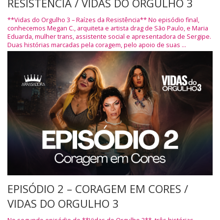
RESISTÊNCIA / VIDAS DO ORGULHO 3
**Vidas do Orgulho 3 – Raízes da Resistência** No episódio final,
conhecemos Megan C., arquiteta e artista drag de São Paulo, e Maria
Eduarda, mulher trans, assistente social e apresentadora de Sergipe.
Duas histórias marcadas pela coragem, pelo apoio de suas ...
EPISÓDIO 2 – CORAGEM EM CORES /
VIDAS DO ORGULHO 3
No segundo episódio de **Vidas do Orgulho 3**, três histórias