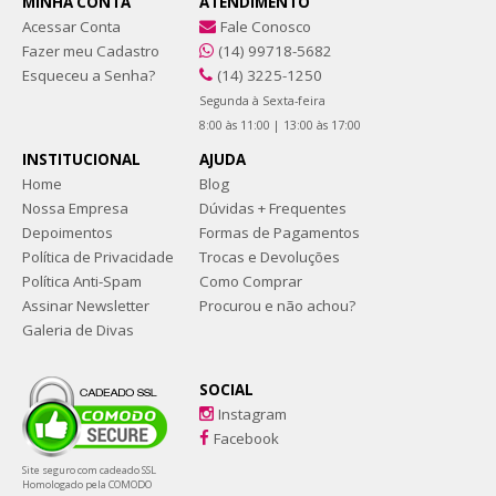
MINHA CONTA
ATENDIMENTO
Acessar Conta
Fale Conosco
Fazer meu Cadastro
(14) 99718-5682
Esqueceu a Senha?
(14) 3225-1250
Segunda à Sexta-feira
8:00 às 11:00 | 13:00 às 17:00
INSTITUCIONAL
AJUDA
Home
Blog
Nossa Empresa
Dúvidas + Frequentes
Depoimentos
Formas de Pagamentos
Política de Privacidade
Trocas e Devoluções
Política Anti-Spam
Como Comprar
Assinar Newsletter
Procurou e não achou?
Galeria de Divas
SOCIAL
Instagram
Facebook
Site seguro com cadeado SSL
Homologado pela COMODO