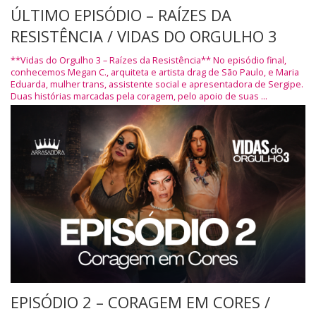
ÚLTIMO EPISÓDIO – RAÍZES DA
RESISTÊNCIA / VIDAS DO ORGULHO 3
**Vidas do Orgulho 3 – Raízes da Resistência** No episódio final,
conhecemos Megan C., arquiteta e artista drag de São Paulo, e Maria
Eduarda, mulher trans, assistente social e apresentadora de Sergipe.
Duas histórias marcadas pela coragem, pelo apoio de suas ...
EPISÓDIO 2 – CORAGEM EM CORES /