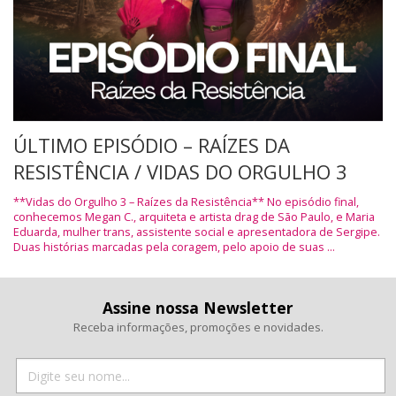
ÚLTIMO EPISÓDIO – RAÍZES DA
RESISTÊNCIA / VIDAS DO ORGULHO 3
**Vidas do Orgulho 3 – Raízes da Resistência** No episódio final,
conhecemos Megan C., arquiteta e artista drag de São Paulo, e Maria
Eduarda, mulher trans, assistente social e apresentadora de Sergipe.
Duas histórias marcadas pela coragem, pelo apoio de suas ...
Assine nossa Newsletter
Receba informações, promoções e novidades.