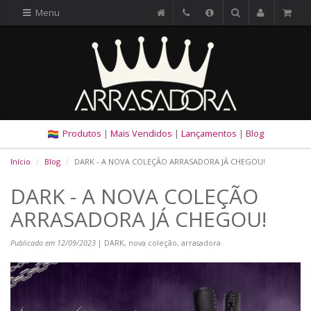
Menu
Produtos
|
Mais Vendidos
|
Lançamentos
|
Blog
Início
Blog
DARK - A NOVA COLEÇÃO ARRASADORA JÁ CHEGOU!
DARK - A NOVA COLEÇÃO
ARRASADORA JÁ CHEGOU!
Publicado em 12/09/2023
| DARK, nova coleção, arrasadora